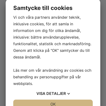
erfarenhet och kompetens inom
Samtycke till cookies
källarrenovering i Göteborg med omnejd.
Oavsett om det är källarrenovering eller
Vi och våra partners använder teknik,
ombyggnation av källare så krävs det
inklusive cookies, för att samla in
noggrannhet och kompetens både i
information om dig för olika ändamål,
utförandet och i val av material.
inklusive: bättre användarupplevelse,
Renovering av tvättstuga
funktionalitet, statistik och marknadsföring.
Genom att klicka på "OK" samtycker du till
Renovering av tvättstuga kan omfattas av en
källarrenovering. Arbetet med att renovera en
dessa ändamål.
tvättstuga kan innebära ett större ingrepp.
Golvet i en tvättstuga skall tåla
Läs mer om vår användning av cookies och
vattenbelastning typ spolning. Byte till nya
behandling av personuppgifter på vår
tvättmaskiner, torktumlare, golvbrunnar, el
webbplats.
och vatteninstallationer, golv och väggar kan
bli aktuella vid renovering av tvättstuga.
VISA
DETALJER
Renovering av betongplatta
JA
NEJ
OK
JA
NEJ