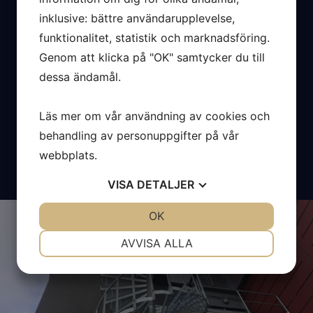
inklusive: bättre användarupplevelse,
Beskrivning
funktionalitet, statistik och marknadsföring.
Genom att klicka på "OK" samtycker du till
Rivning av enstegstätade fasadsystem,
dessa ändamål.
fuktsanering av stomme, isolering,
montering av luftad avståndsprofil,
Läs mer om vår användning av cookies och
putsbärarskiva, grundputsning och
ytputsning i olika kulörer, nytt tätskikt,
behandling av personuppgifter på vår
plåtarbete.
webbplats.
VISA
DETALJER
Previous
Nex
JA
NEJ
OK
JA
NEJ
NÖDVÄNDIG
INSTÄLLNINGAR
AVVISA ALLA
JA
NEJ
JA
NEJ
MARKNADSFÖRING
STATISTIK