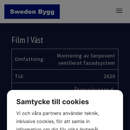
Togg
navig
Film I Väst
Montering av Serpovent
Omfattning:
ventilerat fasadsystem
Tid:
2020
Åkerssjövägen 6,
Adress:
Trollhättan
Samtycke till cookies
Beställare:
Kraftstaden Fastigheter
Vi och våra partners använder teknik,
inklusive cookies, för att samla in
Byggherre:
Kraftstaden Fastigheter
information om dig för olika ändamål,