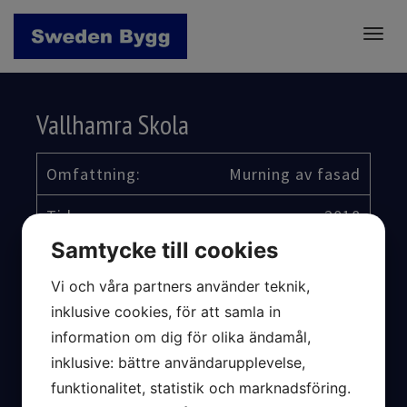
Togg
navig
Vallhamra Skola
Omfattning:
Murning av fasad
Tid:
2018
Samtycke till cookies
Lärdomsvägen 2,
Adress:
Sävedalen
Vi och våra partners använder teknik,
inklusive cookies, för att samla in
Beställare:
RA Bygg
information om dig för olika ändamål,
Byggherre:
inklusive: bättre användarupplevelse,
Partille Kommun
funktionalitet, statistik och marknadsföring.