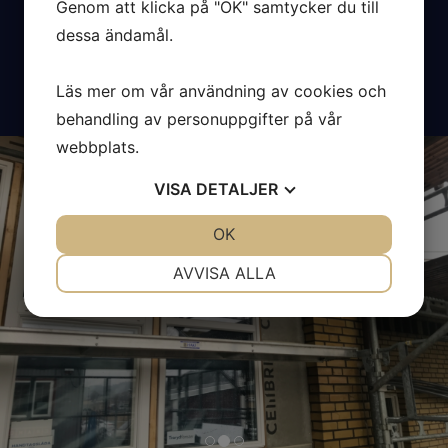
Genom att klicka på "OK" samtycker du till
Beskrivning
dessa ändamål.
Murning av fasad med tegelsten
Läs mer om vår användning av cookies och
behandling av personuppgifter på vår
Previous
Nex
webbplats.
VISA
DETALJER
JA
NEJ
OK
JA
NEJ
NÖDVÄNDIG
INSTÄLLNINGAR
AVVISA ALLA
JA
NEJ
JA
NEJ
MARKNADSFÖRING
STATISTIK